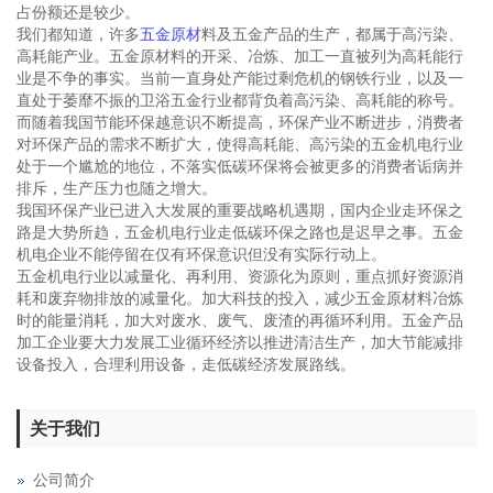
占份额还是较少。
我们都知道，许多
五金原材
料及五金产品的生产，都属于高污染、
高耗能产业。五金原材料的开采、冶炼、加工一直被列为高耗能行
业是不争的事实。当前一直身处产能过剩危机的钢铁行业，以及一
直处于萎靡不振的卫浴五金行业都背负着高污染、高耗能的称号。
而随着我国节能环保越意识不断提高，环保产业不断进步，消费者
对环保产品的需求不断扩大，使得高耗能、高污染的五金机电行业
处于一个尴尬的地位，不落实低碳环保将会被更多的消费者诟病并
排斥，生产压力也随之增大。
我国环保产业已进入大发展的重要战略机遇期，国内企业走环保之
路是大势所趋，五金机电行业走低碳环保之路也是迟早之事。五金
机电企业不能停留在仅有环保意识但没有实际行动上。
五金机电行业以减量化、再利用、资源化为原则，重点抓好资源消
耗和废弃物排放的减量化。加大科技的投入，减少五金原材料冶炼
时的能量消耗，加大对废水、废气、废渣的再循环利用。五金产品
加工企业要大力发展工业循环经济以推进清洁生产，加大节能减排
设备投入，合理利用设备，走低碳经济发展路线。
关于我们
公司简介