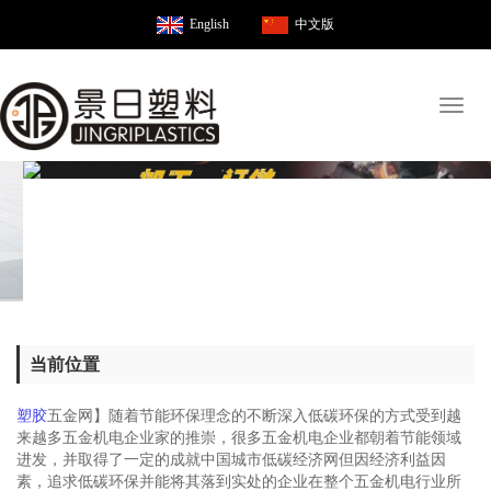
English
中文版
Toggl
naviga
当前位置
塑胶
五金网】随着节能环保理念的不断深入低碳环保的方式受到越
来越多五金机电企业家的推崇，很多五金机电企业都朝着节能领域
进发，并取得了一定的成就中国城市低碳经济网但因经济利益因
素，追求低碳环保并能将其落到实处的企业在整个五金机电行业所