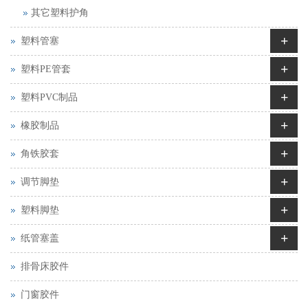
其它塑料护角
+
塑料管塞
+
塑料PE管套
+
塑料PVC制品
+
橡胶制品
+
角铁胶套
+
调节脚垫
+
塑料脚垫
+
纸管塞盖
排骨床胶件
门窗胶件