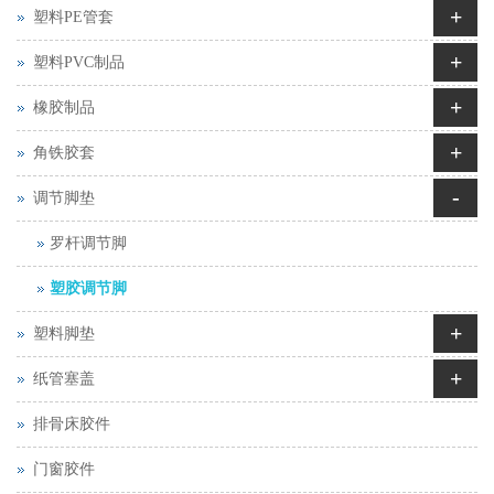
+
塑料PE管套
+
塑料PVC制品
+
橡胶制品
+
角铁胶套
-
调节脚垫
罗杆调节脚
塑胶调节脚
+
塑料脚垫
+
纸管塞盖
排骨床胶件
门窗胶件